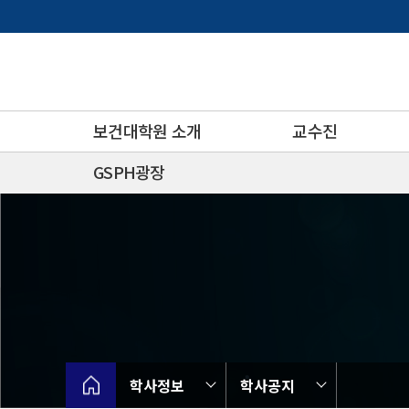
바
로
가
기
메
뉴
보건대학원 소개
교수진
GSPH광장
학사정보
학사공지