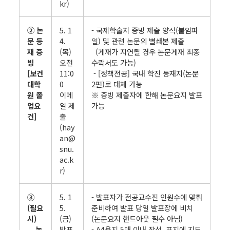
kr)
② 논
5. 1
- 국제학술지 증빙 제출 양식(붙임파
문 등
4.
일) 및 관련 논문의 별쇄본 제출
재 증
(목)
(게재가 지연될 경우 논문게재 최종
빙
오전
수락서도 가능)
[보건
11:0
- [정책전공] 국내 학진 등재지(논문
대학
0
2편)로 대체 가능
원 졸
이메
※ 증빙 제출자에 한해 논문요지 발표
업요
일 제
가능
건]
출
(hay
an@
snu.
ac.k
r)
③
5. 1
- 발표자가 전공교수진 인원수에 맞춰
(필요
5.
준비하여 발표 당일 발표장에 비치
시)
(금)
(논문요지 핸드아웃 필수 아님)
논
발표
- A4용지 5매 이내 작성, 표지에 지도