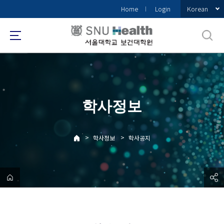
바
Korean
Home
Login
로
가
기
메
뉴
학사정보
>
>
학사정보
학사공지