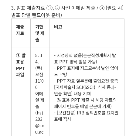
3. 발표 제출자료 (①, ② 사전 이메일 제출 / ③ (필요 시)
발표 당일 핸드아웃 준비)
제출
기한
비고
자료
및 제
출
① 발
5. 1
- 지정양식 없음(논문작성계획서 발
표용
4.
표 PPT 양식 활용 가능)
PPT
(목)
- PPT 표지에 지도교수님 날인 없어
파일
오전
도 무방
11:0
- PPT 자료 앞부분에 졸업요건 충족
0
[국제학술지 SCI(SSCI) 심사 통과·
이메
인증 확인] 내용 기재
일 제
(발표용 PPT 제출 시 해당 자료의
출
페이지 번호를 메일 본문에 기재)
(hsj
- [보건전공] IRB 심의번호를 요지발
203
표에 적시
@sn
u.ac.