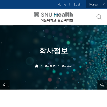
바
Korean
Home
Login
로
가
기
메
뉴
학사정보
>
>
학사정보
학사공지