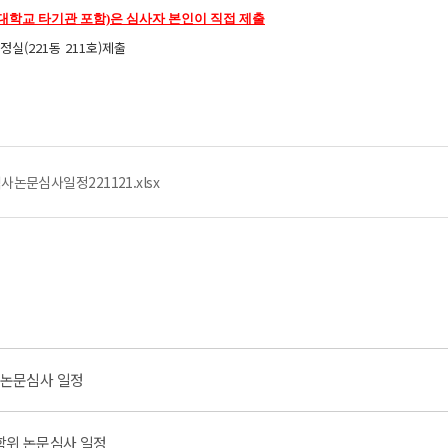
학교 타기관 포함)은 심사자 본인이 직접 제출
정실(221동 211호)제출
석사논문심사일정221121.xlsx
위 논문심사 일정
사학위 논문심사 일정