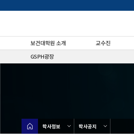
바
로
가
기
메
뉴
보건대학원 소개
교수진
GSPH광장
학사정보
학사공지