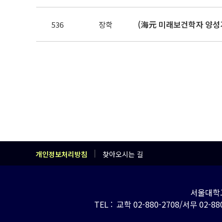
(海元 미래보건학자 양성기
536
장학
개인정보처리방침
찾아오시는 길
서울대학교
TEL : 교학 02-880-2708/서무 02-880