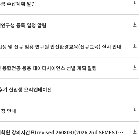
록금 수납계획 알림
원연구생 등록 일정 알림
신입생 및 신규 임용 연구원 안전환경교육(신규교육) 실시 안내
원 융합전공 응용 데이터사이언스 선발 계획 알림
 후기 신입생 오리엔테이션
신청 안내
2026학년도 2학기 보건대학원 강의시간표(revised 260803)(2026 2nd SEMESTER SNU GSPH TIMETABLE)