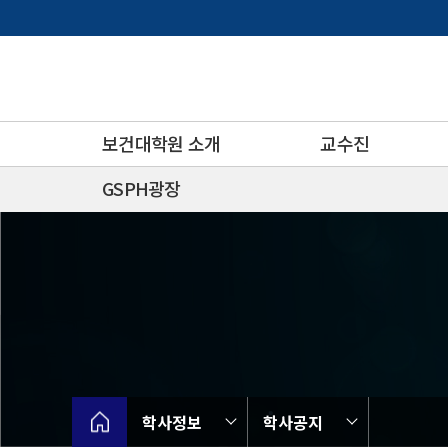
바
로
가
기
메
뉴
보건대학원 소개
교수진
GSPH광장
학사정보
학사공지