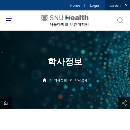
바
Korean
Home
Login
로
가
기
메
뉴
학사정보
>
>
학사정보
학사공지