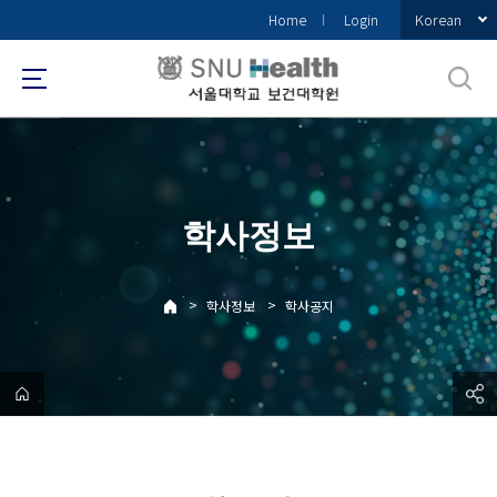
바
Korean
Home
Login
로
가
기
메
뉴
학사정보
>
>
학사정보
학사공지