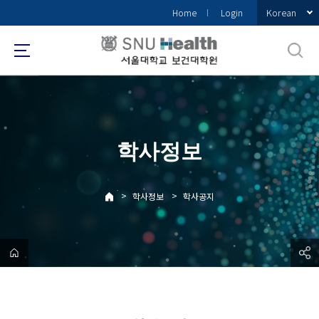
바
Korean
Home
Login
로
가
기
메
뉴
학사정보
>
>
학사정보
학사공지