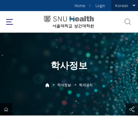
바
Korean
Home
Login
로
가
기
메
뉴
학사정보
>
>
학사정보
학사공지