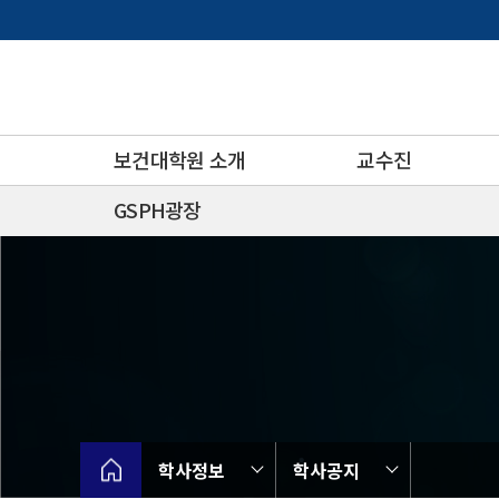
바
로
가
기
메
뉴
보건대학원 소개
교수진
GSPH광장
학사정보
학사공지