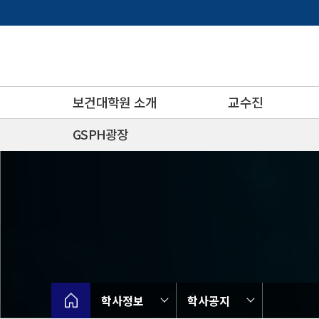
바
로
가
기
메
뉴
보건대학원 소개
교수진
GSPH광장
학사정보
학사공지