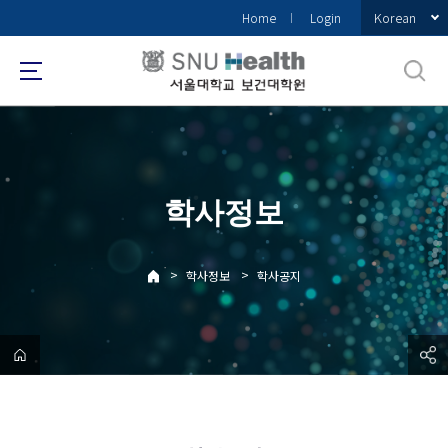
바
Korean
Home
Login
로
가
기
메
뉴
학사정보
>
>
학사정보
학사공지