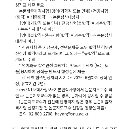
성적표 제출 불요
- 논문제출자격시험 [영어(기합격 또는 면제)+전공시험
(합격) = 최종합격] → 논문심사대상자
[영어(기합격 또는 면제)-전공시험(불합격) = 과목합격]
→ 논문심사대상자 아님
[영어(불합격)-전공시험(합격) = 과목합격] → 논문심사
대상자 아님
* 전공시험 중 지정문제, 선택문제를 모두 합격한 경우만
전산상 합격이라고 표기되며, 그 외에는 “불합격”으로 표
기되니 주의
* 영어과목 합격인정 희망자는 반드시 TEPS (또는 토
플)응시하여 성적을 반드시 행정실에 제출
(TEPS 합격인정처리 시기 : ~ 2026. 6월까지 성적 인
정, 유효기간 2년)
- mySNU>학사정보>기본인적사항에서 논문지도교수 확
인 ☞ 논문지도교수가 없는 경우, 논자시에 응시할 수 없음
(논문지도교수가 전산에 반영되지 않은 경우 논문제출자
격시험 신청기간 전 논문지도교수 선정원 행정실 제출)
- 문의: 02-880-2708, hayan@snu.ac.kr