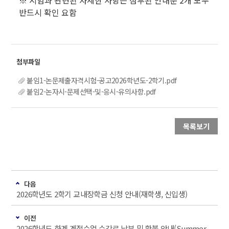
※ 시험과 관련된 자세한 사항은 첨부된 안내문 2개 모두
반드시 확인 요함
붙임1-논문제출자격시험-공고2026학년도-2학기.pdf
붙임2-논자시-문제선택-및-응시-유의사항.pdf
목록보기
다음
2026학년도 2학기 교내장학금 신청 안내(재학생, 신입생)
이전
2026학년도 하계 계절수업 수강료 납부 및 환불 안내(Summer