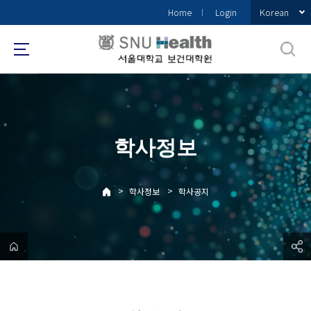
바
Korean
Home
Login
로
가
기
메
뉴
학사정보
>
>
학사정보
학사공지