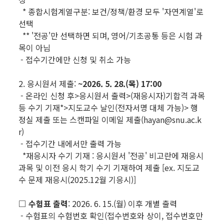
* 종합시험계열구분: 보건/정책/환경 모두 '자연계열'로
선택
** '전공'만 선택하면 되며, 영어/기초공통 등은 시험 과
목이 아님
- 접수기간에만 신청 및 취소 가능
2. 응시원서 제출:
~2026. 5. 28.(목) 17:00
- 온라인 신청 후>응시원서 출력>(재응시자)기합격 과목
등 수기 기재*>지도교수 날인(전자서명 대체 가능)> 행
정실 제출 또는 스캔파일 이메일 제출(hayan@snu.ac.k
r)
- 접수기간 내에서만 출력 가능
*재응시자 수기 기재 : 응시원서 '전공' 비고란에 재응시
과목 및 이전 응시 학기 수기 기재하여 제출 [ex. 지도교
수 문제 재응시(2025.12월 기응시)]
□ 수험표 출력
: 2026. 6. 15.(월) 이후 개별 출력
- 수험표의 수험번호 확인(접수번호와 상이, 접수번호만