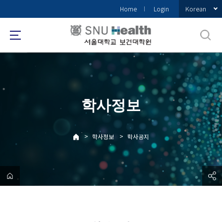
바
Korean
Home
Login
로
가
기
메
뉴
학사정보
>
>
학사정보
학사공지