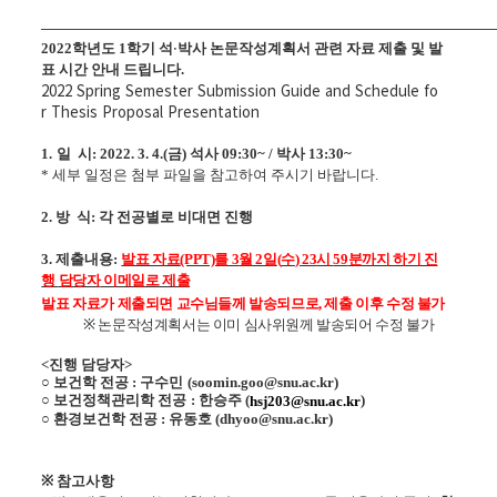
————————————————————————————————
·
2022
학년도 1
학기
석
박사 논문작성계획서
관련 자료 제출 및 발
표
시간
안내 드립니다
.
2022 Spring
Semester
Submission Guide
and
Schedule
fo
r
Thesis Proposal Presentation
1.
일 시
: 2022. 3. 4.(
금
) 석사 09:30~ / 박사 13:30~
* 세부 일정은 첨부 파일을 참고하여 주시기 바랍니다
.
2.
방 식
:
각 전공별로 비대면 진행
3.
제출내용
:
발표 자료
(PPT)를 3
월 2
일
(
수
) 23
시
59
분까지 하기 진
행
담당자
이메일로 제출
발표 자료가 제출되면 교수님들께 발송되므로
,
제출 이후 수정 불가
※
논문작성계획서는 이미 심사위원께 발송되어 수정 불가
<진행
담당자
>
○ 보건학 전공
:
구수민
(soo
min.goo@snu.ac.kr)
○
보건정책관리학 전공
:
한승주
(
)
hsj203@snu.ac.kr
○
환경보건학 전공
:
유동호
(dhyoo@snu.ac.kr)
※
참고사항