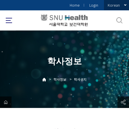
바
Korean
Home
Login
로
가
기
메
뉴
학사정보
>
>
학사정보
학사공지