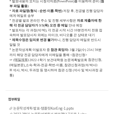
*
발표내용의 요지는 시청각자료
(PowerPoint)
를 이용하여 준비 (
첨
부 파일 활용
)
*
자료 파일명
(
형식
:
순번
-
이름
-
학번
)
저장 후
, 전공별
진행 담당자
에게 메일로 송부
*
전공별 발표 온라인 주소
및 진행 세부사항은
자료 제출자에 한
해 각 전공 담당자가 3
/3(
목
) 오전 중 메일
안내 예정
*
발표자는 각 과정
(
석
/
박
),
각 전공 시작 시간
10분전까지
전원 접
속하여 발표당사자 외에는 마이크, 비디오를 끈 상태로 대기
*
제목수정은
임의로 변경 불가
하니
,
진행
담당자
메일로 반드시
알릴 것
*
논문작성계획 미발표자 중
참관 희망자:
3
월 2
일
(
수
)
23
시
59
분
까지
해당 전공 담당자에게 이메일을 통해
<
참관신청
>
(메일제목)
참관신청,
☞
2022-1
학기 보건대학원 논문계획발표회
(
)
메일본문)
소속
-
학과
-
전공
-
학번
-
이름
,
참관신청과정
(
석
/
박사
※
석사,
박사,
두과정
등 명시하여 참관 신청 (
석사 및 박사
과정 공
통)
논문작성계획-발표-템플릿KorEng-1.pptx
2022.2학기-논문작성계획서-발표명단공지용-1.xlsx