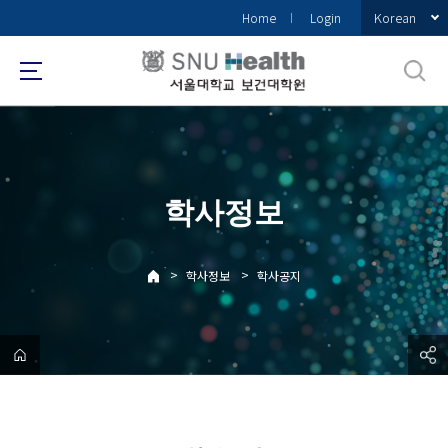
바
Korean
Home
Login
로
가
기
메
뉴
학사정보
>
>
학사정보
학사공지