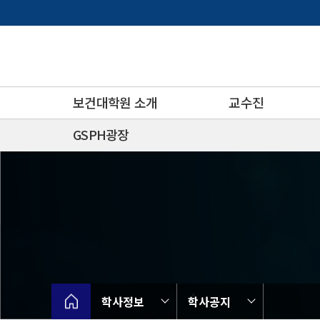
바
로
가
기
메
뉴
보건대학원 소개
교수진
GSPH광장
학사정보
학사공지