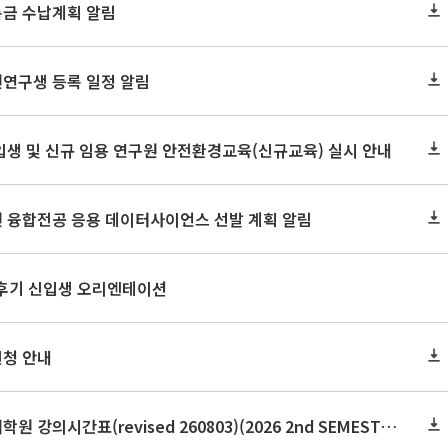
록금 수납계획 알림
원연구생 등록 일정 알림
신입생 및 신규 임용 연구원 안전환경교육(신규교육) 실시 안내
원 융합전공 응용 데이터사이언스 선발 계획 알림
 후기 신입생 오리엔테이션
신청 안내
2026학년도 2학기 보건대학원 강의시간표(revised 260803)(2026 2nd SEMESTER SNU GSPH TIMETABLE)