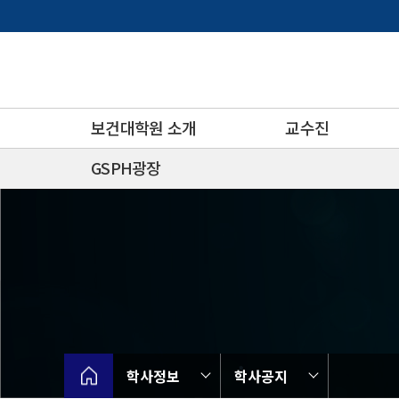
바
로
가
기
메
뉴
보건대학원 소개
교수진
GSPH광장
학사정보
학사공지