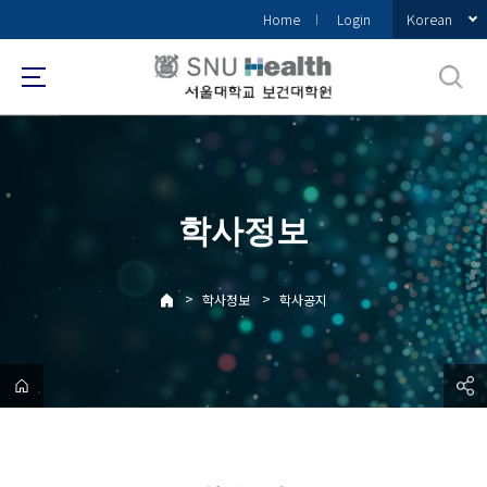
바
Korean
Home
Login
로
가
기
메
뉴
학사정보
>
>
학사정보
학사공지