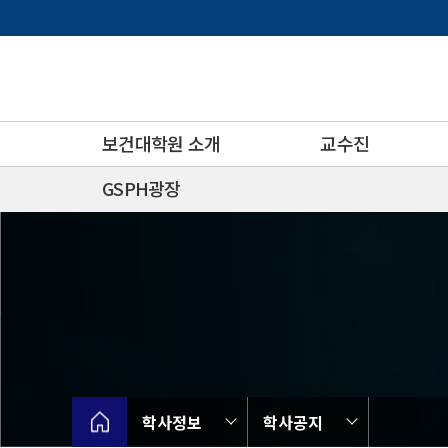
바
로
가
기
메
뉴
보건대학원 소개
교수진
GSPH광장
학사정보
학사공지