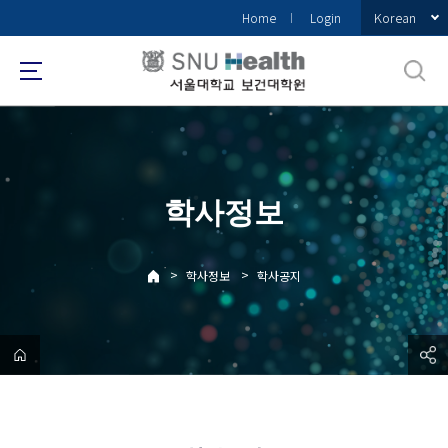
바
Korean
Home
Login
로
가
기
메
뉴
학사정보
>
>
학사정보
학사공지