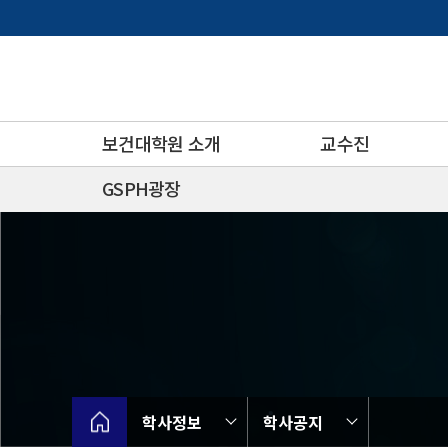
바
로
가
기
메
뉴
보건대학원 소개
교수진
GSPH광장
학사정보
학사공지