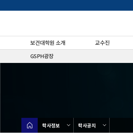
바
로
가
기
메
뉴
보건대학원 소개
교수진
GSPH광장
학사정보
학사공지