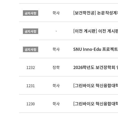
[보건학전공] 논문작성계
학사
공지사항
[이전 게시판] 이전 게시
-
공지사항
SNU Inno-Edu 프로젝트
학사
공지사항
2026학년도 보건장학회 
1232
장학
[그린바이오 혁신융합대학
1231
학사
[그린바이오 혁신융합대학
1230
학사