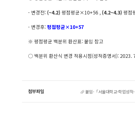
- 변경전:
(~4.2)
평점평균×10+56 ,
(4.2~4.3)
평점평
- 변경후:
평점평균×10+57
※ 평점평균 백분위 환산표: 붙임 참고
○ 백분위 환산식 변경 적용시점(성적증명서): 2023. 7. 2
붙임-「서울대학교-학업성적-처