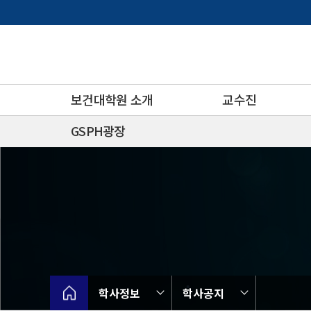
바
로
가
기
메
뉴
보건대학원 소개
교수진
GSPH광장
학사정보
학사공지