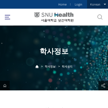
바
Korean
Home
Login
로
가
기
메
뉴
학사정보
>
>
학사정보
학사공지