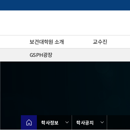
바
로
가
기
메
뉴
보건대학원 소개
교수진
GSPH광장
학사정보
학사공지