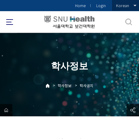
바
Korean
Home
Login
로
가
기
메
뉴
학사정보
>
>
학사정보
학사공지