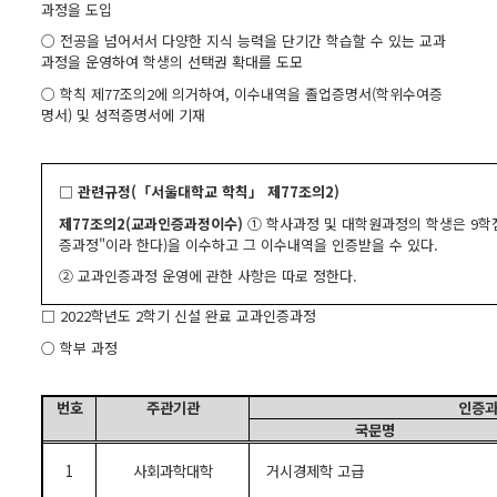
과정을 도입
○ 전공을 넘어서서 다양한 지식 능력을 단기간 학습할 수 있는 교과
과정을 운영하여 학생의 선택권 확대를 도모
○ 학칙 제77조의2에 의거하여, 이수내역을 졸업증명서(학위수여증
명서) 및 성적증명서에 기재
□
관련규정(「서울대학교 학칙」 제77조의2)
제77조의2(교과인증과정이수)
① 학사과정 및 대학원과정의 학생은 9학
증과정"이라 한다)을 이수하고 그 이수내역을 인증받을 수 있다.
② 교과인증과정 운영에 관한 사항은 따로 정한다.
□ 2022학년도 2학기 신설 완료 교과인증과정
○ 학부 과정
번호
주관기관
인증과
국문명
1
사회과학대학
거시경제학 고급