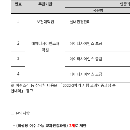
번호
주관기관
인증과
국문명
1
보건대학원
실내환경관리
2
데이터사이언스대
데이터사이언스 초급
학원
3
데이터사이언스 중급
4
데이터사이언스 고급
※ 이수조건 등 상세한 내용은 「2022-2학기 시행 교과인증과정 승
인내역」 참고
□ 유의사항
–
(학생당 이수 가능 교과인증과정)
2개
로 제한