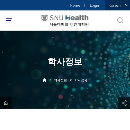
바
Korean
Home
Login
로
가
기
메
뉴
학사정보
>
>
학사정보
학사공지