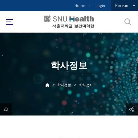
바
Korean
Home
Login
로
가
기
메
뉴
학사정보
>
>
학사정보
학사공지