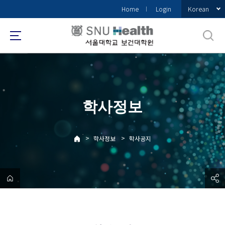
바
Korean
Home
Login
로
가
기
메
뉴
학사정보
>
>
학사정보
학사공지