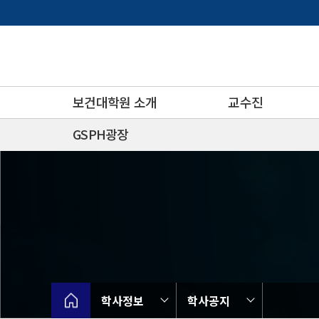
바
로
가
기
메
뉴
보건대학원 소개
교수진
GSPH광장
학사정보
학사공지