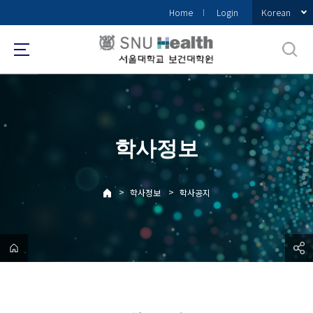
바
Korean
Home
Login
로
가
기
메
뉴
학사정보
>
>
학사정보
학사공지