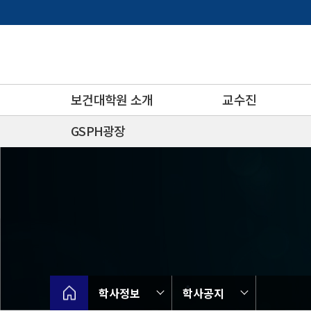
바
로
가
기
메
뉴
보건대학원 소개
교수진
GSPH광장
학사정보
학사공지