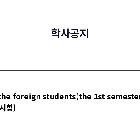
학사공지
r the foreign students(the 1st seme
시험)