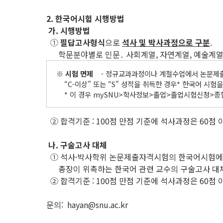
2. 한국어시험 시행방법
가
.
시행방법
①
필답고사형식
으로
석사 및 박사과정으로 구분
.
학문분야별로 인문․ 사회계열, 자연계열, 예술계열
※ 시험 면제
- 정규교과과정이나 계절수업에서 논문제출자
“C-이상” 또는 “S" 성적을 취득한 경우* 한국어 시험을
* 이 경우 mySNU>학사정보>졸업>졸업시험신청>종합
② 합격기준 : 100점 만점 기준에 석사과정은 60점 
나
.
구술고사 대체
① 석사·박사학위 논문제출자격시험의 한국어시험에 
총장이 위촉하는 한국어 관련 교수의 구술고사 대
② 합격기준 : 100점 만점 기준에 석사과정은 60점 
문의: hayan@snu.ac.kr