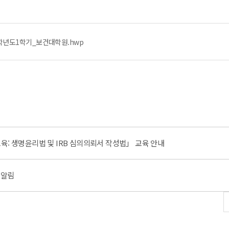
학년도1학기_보건대학원.hwp
교육: 생명윤리법 및 IRB 심의의뢰서 작성법」 교육 안내
 알림