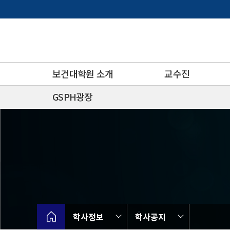
바
로
가
기
메
뉴
보건대학원 소개
교수진
GSPH광장
학사정보
학사공지