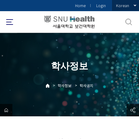
바
Korean
Home
Login
로
가
기
메
뉴
학사정보
>
>
학사정보
학사공지