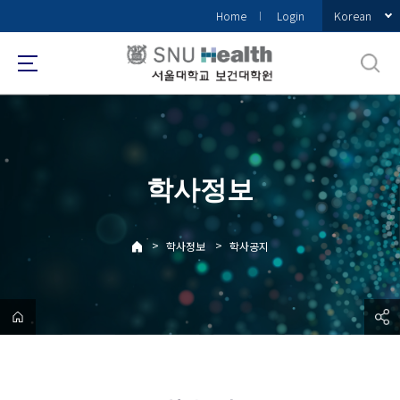
바
Korean
Home
Login
로
가
기
메
뉴
학사정보
>
>
학사정보
학사공지