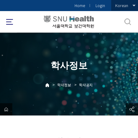
바
Korean
Home
Login
로
가
기
메
뉴
학사정보
>
>
학사정보
학사공지