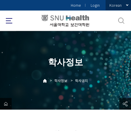
바
Korean
Home
Login
로
가
기
메
뉴
학사정보
>
>
학사정보
학사공지