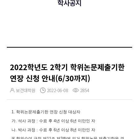
학사공지
2022학년도 2학기 학위논문제출기한
연장 신청 안내(6/30까지)
보건대학원
2022-06-08
2854
1.
학위논문제출기한 연장 신청 대상자
가
.
석사 과정
:
수료 후
4
년 이상
6
년 미만인 자
나
.
박사 과정
:
수료 후
6
년 이상
8
년 미만인 자
※
학위수여 규정 제
11
조 제
3
항에 의거 학위논문 제출기한을 경