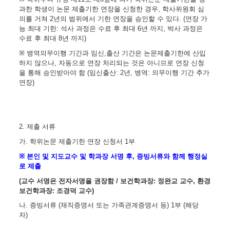
과한 학생이 논문 제출기한 연장을 신청한 경우
,
학사위원회 심
의를 거쳐
2
년의 범위에서 기한 연장을 승인할 수 있다
. (
연장 가
능 최대 기한
:
석사 과정은 수료 후 최대
6
년 까지
,
박사 과정은
수료 후 최대
8
년 까지
)
※
병역의무이행 기간과 임신,
출산 기간은 논문제출기한에 산입
하지 않으나
,
자동으로 연장 처리되는 것은 아니므로 연장 신청
을 통해 승인받아야 함 (임신출산: 2년, 병역: 의무이행 기간 추가
연장)
2.
제출 서류
가
.
학위논문 제출기한 연장 신청서
1
부
※
본인 및 지도교수 및 학과장 서명 후
,
증빙서류와 함께 행정실
로
제출
(
교수 서명은 전자서명을 권장함 / 보건학과장: 정완교 교수, 환경
보건학과장: 조경덕 교수)
나
.
증빙서류
(
재직증명서 또는 가족관계증명서 등
) 1
부 (해당
자)