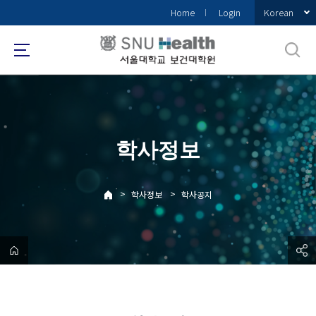
바
Korean
Home
Login
로
가
기
메
뉴
학사정보
>
>
학사정보
학사공지