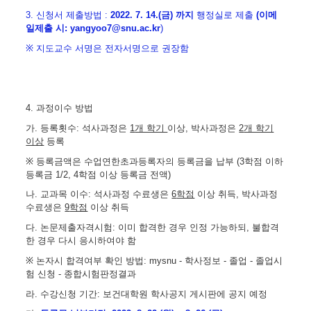
3.
신청서 제출방법
:
2022. 7. 14.(금
)
까지
행정실로
제출
(이메
일제출 시: yangyoo7@snu.ac.kr
)
※
지도교수 서명은 전자서명으로 권장함
4.
과정이수 방법
가
.
등록횟수
:
석사과정은
1
개 학기
이상
,
박사과정은
2
개 학기
이상
등록
※
등록금액은 수업연한초과등록자의 등록금을 납부
(3
학점 이하
등록금
1/2, 4
학점 이상 등록금 전액
)
나
.
교과목 이수
:
석사과정 수료생은
6
학점
이상 취득
,
박사과정
수료생은
9
학점
이상 취득
다
.
논문제출자격시험
:
이미 합격한 경우 인정 가능하되
,
불합격
한 경우 다시 응시하여야 함
※
논자시 합격여부 확인 방법
: mysnu -
학사정보
-
졸업
-
졸업시
험 신청
-
종합시험판정결과
라
.
수강신청 기간
: 보건대학원 학사공지 게시
판에 공지 예정