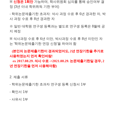
※
신청은
1
회만
가능
하며
,
학사위원회 심의를 통해 승인여부 결
정 (3년 이내 학위취득 기한 부여)
-
학위논문제출기한 초과자
:
석사 과정 수료 후
6
년 경과한 자
,
박
사 과정 수료 후
8
년 경과한 자
※ 일반 대학원 연구생 등록과는 별도로 연구생 등록은 8월에 공
지 예정
※
석사과정 수
료 후
6
년 미만
,
박사과정 수료 후
8
년 미만
인 자
는
'
학위논문제출기한 연장 신청
'
을 하여야 함
(
본인의 논문제출기한이
경과되었어도
, 2
년
연장기한을
추가로
사용하였는지 먼저
확인바람
!
ex 2017.08.29.
석사 수료
->2021.08.29.
논문제출기한일 경우
, 2
년
연장기한을
먼저 사용해야함
)
2.
제출 서류
-
학위논문제출기한 초과자 연구생 등록 신청서
1
부
-
확인서
1
부
-
사유서
1
부