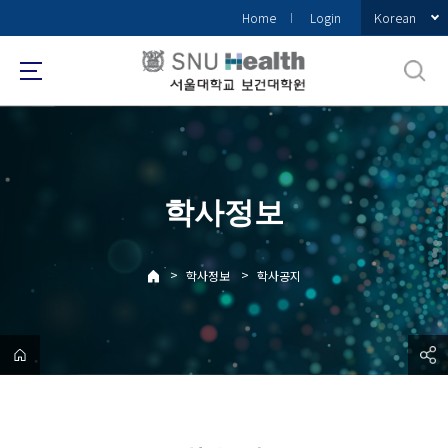
바
Korean
Home
Login
로
가
기
메
뉴
학사정보
>
>
학사정보
학사공지