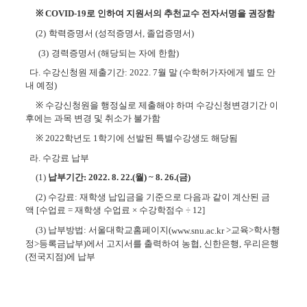
※
COVID-19로 인하여 지원서의 추천
교수 전자서명을 권장함
(2)
학력증명서
(
성적증명서
,
졸업증명서
)
(3)
경력증명서
(
해당되는 자에 한함
)
다
.
수강신청원 제출기간
: 2022. 7
월 말 (수학허가자에게 별도 안
내 예정)
※
수강신청원을 행정실로 제출해야 하며
수강신청변경기간 이
후에는 과목 변경 및 취소가 불가함
※
2022
학년도 1
학기에 선발된 특별수강생도 해당됨
라
.
수강료 납부
(1)
납부기간
: 2022. 8. 22.(월
) ~ 8. 26.(금
)
(2)
수강료
:
재학생 납입금을 기준으로 다음과 같이 계산된 금
액
[
수업료
=
재학생 수업료
×
수강학점수
÷ 12]
(3)
납부방법
:
서울대학교홈페이지
(
>
교육
>
학사행
www.snu.ac.kr
정
>
등록금납부
)
에서 고지서를 출력하여 농협
,
신한은행
,
우리은행
(
전국지점
)
에 납부