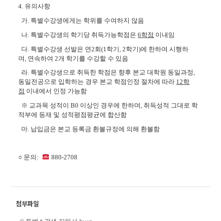
4.
유의사항
가
.
특별수강생에게는 학위를 수여하지 않음
나
.
특별수강생의 학기당 취득가능학점은
6
학점
이내임
다
.
특별수강생 선발은 연
2
회
(1
학기
, 2
학기
)
에 한하여 시행하
며
,
연속하여
2
개 학기를 수강할 수 있음
라
.
특별수강생으로 취득한 학점은 향후 본교 대학원 동일과정,
동일전공으로 입학하는 경우 본교 학점인정 절차에 따라
12
학
점
이내에서 인정 가능함
※ 교과목 성적이 B0 이상인 경우에 한하며, 취득성적 그대로 학
적부에 등재 및 성적평점평균에 합산함
마
.
납입금은 본교 등록금 환불규정에 의해 환불함
○
문의:
880-2708