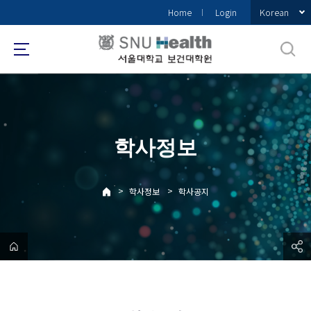
바
Korean
Home
Login
로
가
기
메
뉴
학사정보
>
>
학사정보
학사공지