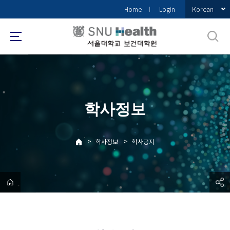
바
Korean
Home
Login
로
가
기
메
뉴
학사정보
>
>
학사정보
학사공지