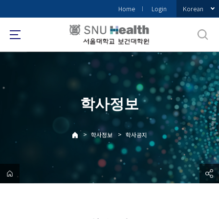
바
Korean
Home
Login
로
가
기
메
뉴
학사정보
>
>
학사정보
학사공지