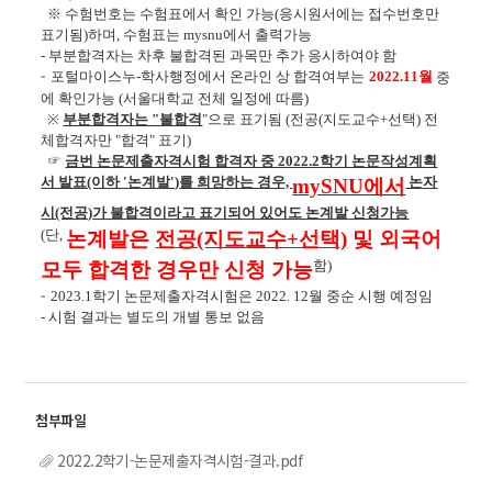
※ 수험번호는 수험표에서 확인 가능(응시원서에는 접수번호만
표기됨)하며, 수험표는 mysnu에서 출력가능
- 부분합격자는 차후 불합격된 과목만 추가 응시하여야 함
-
포털마이스누
-
학사행정에서 온라인 상
합격여부는
2022.11
월
중
에 확인가능 (서울대학교 전체 일정에 따름)
※
부분합격자는 "불합격
"으로 표기됨 (전공(지도교수+선택) 전
체합격자만 "합격" 표기)
☞
금번 논문제출자격시험 합격자 중
2022.2학기 논문작성계획
서 발표(이하 '논계발')를 희망하는 경우,
논자
mySNU에서
시(전공)가 불합격이라고 표기되어 있어도 논계발
신청가능
(단,
논계발은
전공(지도교수+선택)
및 외국어
함)
모두 합격한 경우만 신청 가능
-
2023.1
학기 논문제출자격시험
은
2022. 12
월 중순 시행 예정임
- 시험 결과는 별도의 개별 통보 없음
2022.2학기-논문제출자격시험-결과.pdf