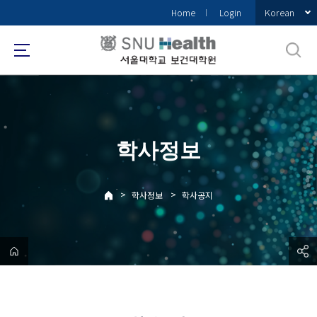
바
Korean
Home
Login
로
가
기
메
뉴
학사정보
>
>
학사정보
학사공지