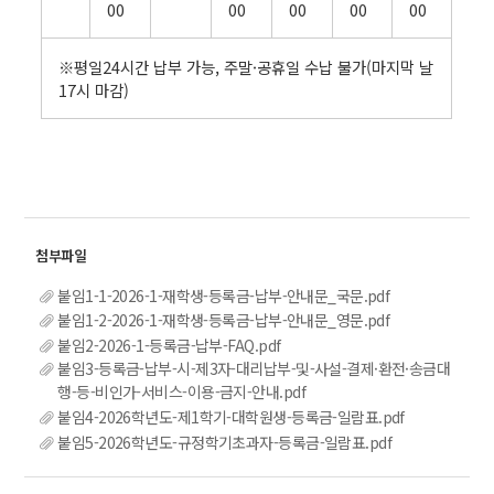
00
00
00
00
00
※평일24시간 납부 가능, 주말·공휴일 수납 불가(마지막 날
17시 마감)
붙임1-1-2026-1-재학생-등록금-납부-안내문_국문.pdf
붙임1-2-2026-1-재학생-등록금-납부-안내문_영문.pdf
붙임2-2026-1-등록금-납부-FAQ.pdf
붙임3-등록금-납부-시-제3자-대리납부-및-사설-결제·환전·송금대
행-등-비인가-서비스-이용-금지-안내.pdf
붙임4-2026학년도-제1학기-대학원생-등록금-일람표.pdf
붙임5-2026학년도-규정학기초과자-등록금-일람표.pdf