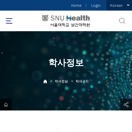
바
Korean
Home
Login
로
가
기
메
뉴
학사정보
>
>
학사정보
학사공지