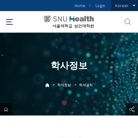
바
Korean
Home
Login
로
가
기
메
뉴
학사정보
>
>
학사정보
학사공지