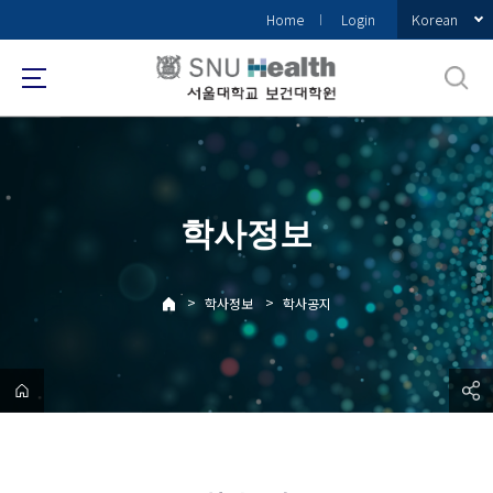
바
Korean
Home
Login
로
가
기
메
뉴
학사정보
>
>
학사정보
학사공지