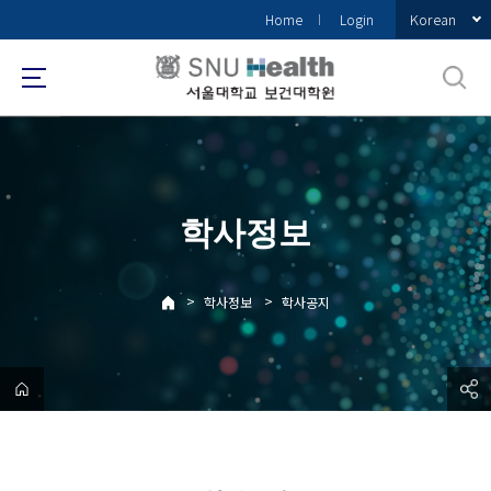
바
Korean
Home
Login
로
가
기
메
뉴
학사정보
>
>
학사정보
학사공지