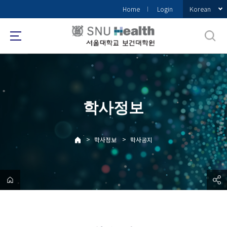
바
Korean
Home
Login
로
가
기
메
뉴
학사정보
>
>
학사정보
학사공지