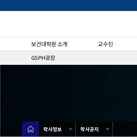
바
로
가
기
메
뉴
보건대학원 소개
교수진
GSPH광장
학사정보
학사공지